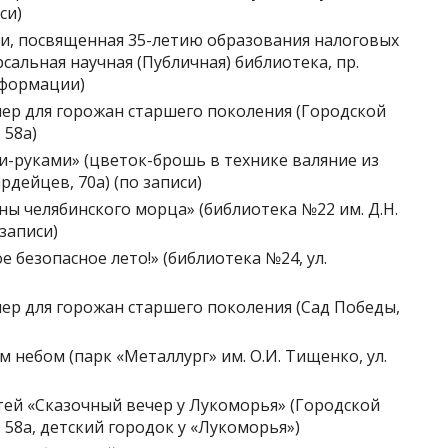
си)
ки, посвященная 35-летию образования налоговых
сальная научная (Публичная) библиотека, пр.
нформации)
чер для горожан старшего поколения (Городской
 58а)
и-руками» (цветок-брошь в технике валяние из
рдейцев, 70а) (по записи)
йны челябинского морца» (библиотека №22 им. Д.Н.
 записи)
е безопасное лето!» (библиотека №24, ул.
чер для горожан старшего поколения (Сад Победы,
м небом (парк «Металлург» им. О.И. Тищенко, ул.
етей «Сказочный вечер у Лукоморья» (Городской
, 58а, детский городок у «Лукоморья»)