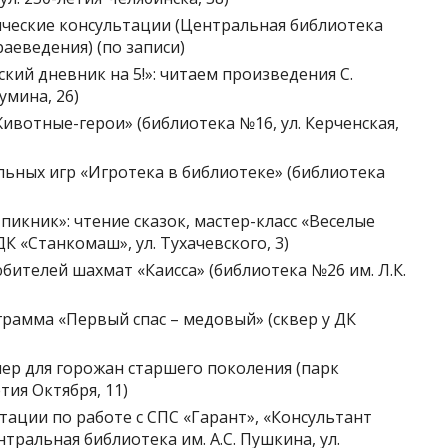
ические консультации (Центральная библиотека
краеведения) (по записи)
ский дневник на 5!»: читаем произведения С.
умина, 26)
Животные-герои» (библиотека №16, ул. Керченская,
ольных игр «Игротека в библиотеке» (библиотека
пикник»: чтение сказок, мастер-класс «Веселые
К «Станкомаш», ул. Тухачевского, 3)
юбителей шахмат «Каисса» (библиотека №26 им. Л.К.
грамма «Первый спас – медовый» (сквер у ДК
чер для горожан старшего поколения (парк
тия Октября, 11)
тации по работе с СПС «Гарант», «Консультант
тральная библиотека им. А.С. Пушкина, ул.