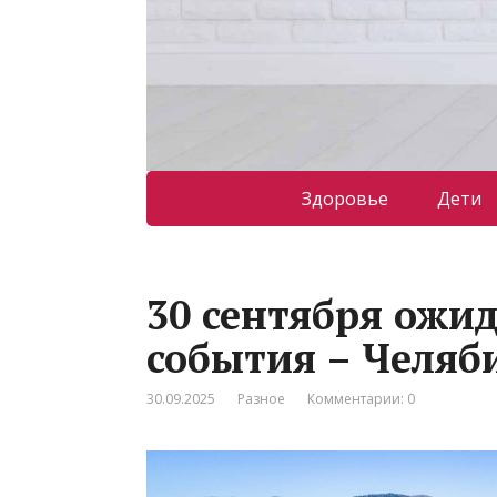
Здоровье
Дети
30 сентября ожи
события – Челяб
30.09.2025
Разное
Комментарии: 0