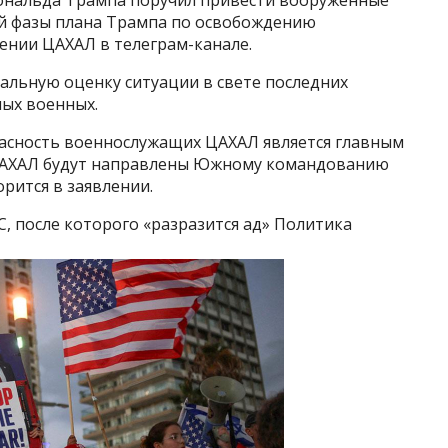
ональда Трампа поручил привести вооруженные
ой фазы плана Трампа по освобождению
лении ЦАХАЛ в телеграм-канале.
иальную оценку ситуации в свете последних
ных военных.
опасность военнослужащих ЦАХАЛ является главным
ЦАХАЛ будут направлены Южному командованию
рится в заявлении.
, после которого «разразится ад» Политика