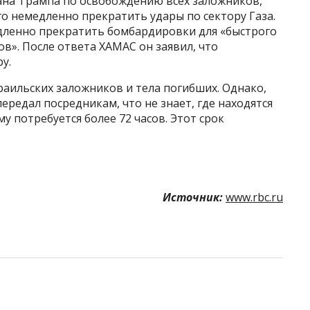
ана Трампа по освобождению всех заложников,
о немедленно прекратить удары по сектору Газа.
дленно прекратить бомбардировки для «быстрого
в». После ответа ХАМАС он заявил, что
у.
аильских заложников и тела погибших. Однако,
ередал посредникам, что не знает, где находятся
у потребуется более 72 часов. Этот срок
Источник:
www.rbc.ru