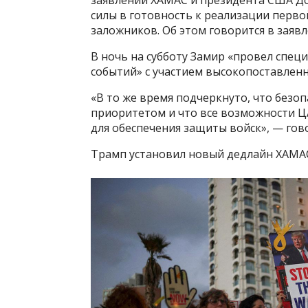
заявлений ХАМАС и президента США Д
силы в готовность к реализации перв
заложников. Об этом говорится в заяв
В ночь на субботу Замир «провел спец
событий» с участием высокопоставлен
«В то же время подчеркнуто, что без
приоритетом и что все возможности 
для обеспечения защиты войск», — гово
Трамп установил новый дедлайн ХАМАС