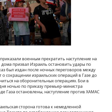
и приказали военным прекратить наступление на
го дома призвал Израиль остановить удары по
риказ был издан после ночных переговоров между
т о сокращении израильских операций в Газе до
читься на оборонительных операциях. Бои в
одня ночью по приказу премьер-министра
оде Газа остановлены, наступление против ХАМАС
раильская сторона готова к немедленной