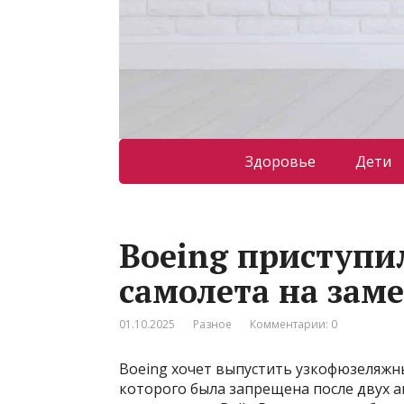
Здоровье
Дети
Boeing приступил
самолета на зам
01.10.2025
Разное
Комментарии: 0
Boeing хочет выпустить узкофюзеляжны
которого была запрещена после двух а