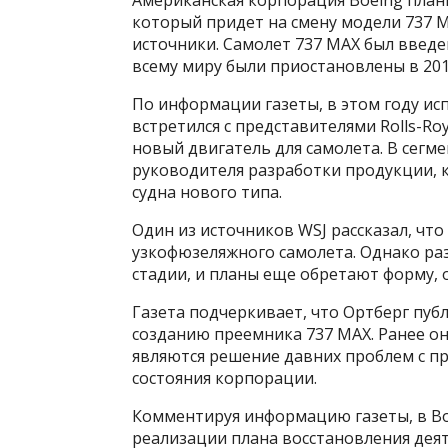
Американская корпорация Boeing план
который придет на смену модели 737 MAX
источники. Самолет 737 MAX был введен
всему миру были приостановлены в 201
По информации газеты, в этом году и
встретился с представителями Rolls-Ro
новый двигатель для самолета. В сегм
руководителя разработки продукции, 
судна нового типа.
Один из источников WSJ рассказал, чт
узкофюзеляжного самолета. Однако раз
стадии, и планы еще обретают форму, 
Газета подчеркивает, что Ортберг пуб
созданию преемника 737 MAX. Ранее о
являются решение давних проблем с п
состояния корпорации.
Комментируя информацию газеты, в Bo
реализации плана восстановления деяте