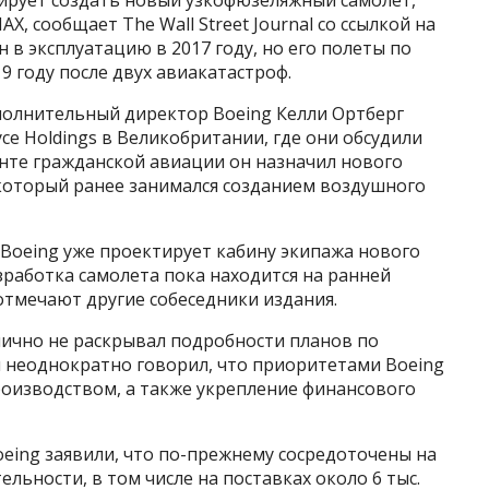
ирует создать новый узкофюзеляжный самолет,
, сообщает The Wall Street Journal со ссылкой на
 в эксплуатацию в 2017 году, но его полеты по
9 году после двух авиакатастроф.
сполнительный директор Boeing Келли Ортберг
yce Holdings в Великобритании, где они обсудили
енте гражданской авиации он назначил нового
который ранее занимался созданием воздушного
о Boeing уже проектирует кабину экипажа нового
работка самолета пока находится на ранней
отмечают другие собеседники издания.
лично не раскрывал подробности планов по
н неоднократно говорил, что приоритетами Boeing
роизводством, а также укрепление финансового
eing заявили, что по-прежнему сосредоточены на
льности, в том числе на поставках около 6 тыс.