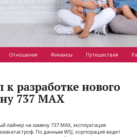
Отношения
Финансы
Путешествия
Р
 к разработке нового
ену 737 MAX
й лайнер на замену 737 MAX, эксплуатация
виакатастроф. По данным WSJ, корпорация ведет