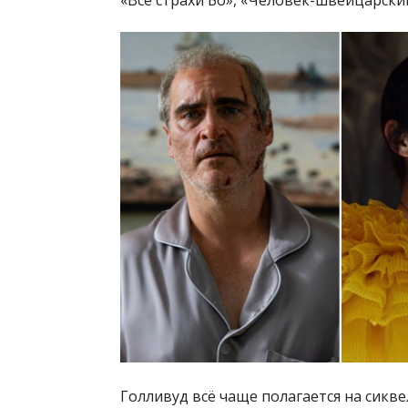
«Все страхи Бо», «Человек-швейцарский
Голливуд всё чаще полагается на сикв