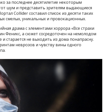
ако за последнее десятилетие некоторым
этот шум и представить зрителям выдающиеся
ртал Collider составил список из десяти таких
х смелых, уникальных и провокационных.
йная драма с элементами хоррора «Все страхи
кин Феникс, а сюжет сосредоточен на немолодом
е и старается не выходить из дома понапрасну.
иринтам неврозов и чувству вины одного
па.