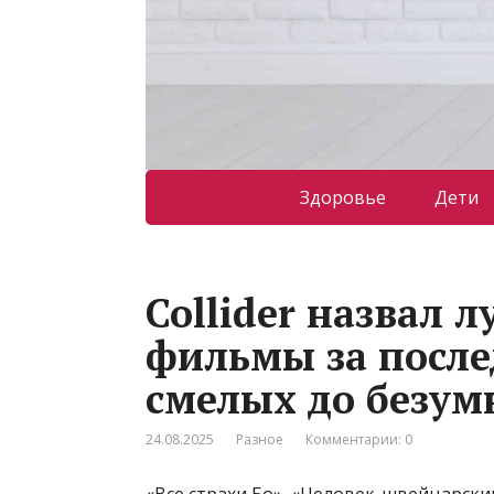
Здоровье
Дети
Collider назвал
фильмы за после
смелых до безу
24.08.2025
Разное
Комментарии: 0