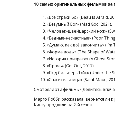
10 самых оригинальных фильмов за п
«Все страхи Бо» (Beau Is Afraid, 20
«Безумный Бог» (Mad God, 2021).
«Человек-швейцарский нож» (Swis
«Бедные-несчастные» (Poor Things
«Думаю, как всё закончить» (I’m T
«Форма воды» (The Shape of Water
«История призрака» (A Ghost Story
«Прочь» (Get Out, 2017).
«Под Сильвер-Лэйк» (Under the Sil
«Спасительница» (Saint Maud, 201
Смотрели эти фильмы? Делитесь впеча
Марго Робби рассказала, вернётся ли 
Кингу продлили на 2-й сезон