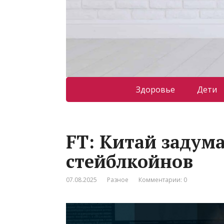
Здоровье
Дети
FT: Китай задума
стейблкойнов
07.08.2025
Разное
Комментарии: 0