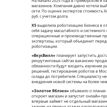
На начало 2025 года в Приморском и Х
магазинов. Компания давно хотела вый
сети. По оценке экспертов стоимость б
руб. с учетом долга.
X5
выделила роботизацию бизнеса в от
себя задачу масштабного и системног
операционные и производственные пр
экспертизы, который объединит перед
роботизации.
«ВкусВилл»
планирует запустить дост
рекрутинговых сайтах вакансию прода
обязанности будут входить изучение 
решений, тестирование роботов в Мос
склада до потребителя. Специалисту 
внедрения новой системы на более чем 
«Золотое Яблоко»
объявило о планах 
откроет магазин и запустит онлайн-п
впервые займет не отдельный магазин
здание: на первых этажах расположитс