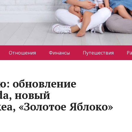
Отношения
Финансы
Путешествия
Р
лю: обновление
da, новый
ea, «Золотое Яблоко»