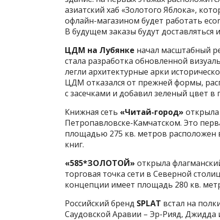
азиатский хаб «Золотого Яблока», кото
офлайн-магазином будет работать eco
В будущем заказы будут доставляться и
ЦДМ на Лубянке
начал масштабный р
стала разработка обновленной визуал
легли архитектурные арки историческог
ЦДМ отказался от прежней формы, рас
с засечками и добавил зеленый цвет в 
Книжная сеть
«Читай-город»
открыла 
Петропавловске-Камчатском. Это перва
площадью 275 кв. метров расположен в
книг.
«585*ЗОЛОТОЙ»
открыла флагманский
торговая точка сети в Северной столи
концепции имеет площадь 280 кв. мет
Российский бренд
SPLAT
встал на полк
Саудовской Аравии – Эр-Рияд, Джидда 