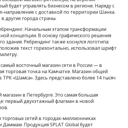
рый будет управлять бизнесом в регионе. Наряду с
m-направление с доставкой по территории Шанха.
 в другие города страны.
ебрендинг. Начальным этапом трансформации
ьной концепции. В основу графического решения
о здания. Ребрендинг также коснулся логотипа:
положив текст горизонтально, использовал шрифт
палитру.
самый восточный магазин сети в России — в
я торговая точка на Камчатке. Магазин общей
 ТРК «Шамса». Здесь представлено более 14 тысяч
 магазин в Петербурге. Это самая большая
це: первый двухэтажный флагман в новой
ров.
и торговых сетей в городах-миллионниках
и Даммам. Продукция SPLAT Global будет