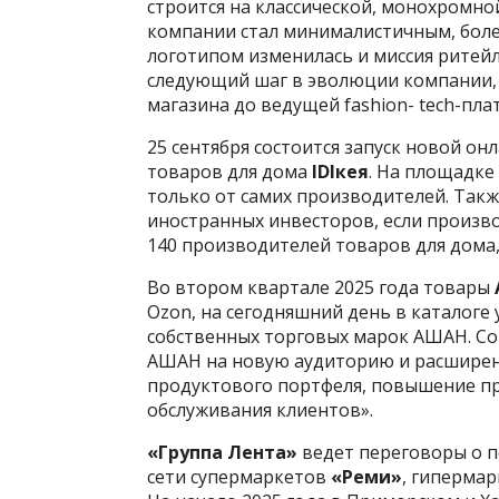
строится на классической, монохромно
компании стал минималистичным, бол
логотипом изменилась и миссия ритейл
следующий шаг в эволюции компании, к
магазина до ведущей fashion- tech-пл
25 сентября состоится запуск новой о
товаров для дома
IDIкея
. На площадке
только от самих производителей. Такж
иностранных инвесторов, если произв
140 производителей товаров для дома,
Во втором квартале 2025 года товары
Ozon, на сегодняшний день в каталоге
собственных торговых марок АШАН. С
АШАН на новую аудиторию и расширени
продуктового портфеля, повышение пр
обслуживания клиентов».
«Группа Лента»
ведет переговоры о п
сети супермаркетов
«Реми»
, гиперма