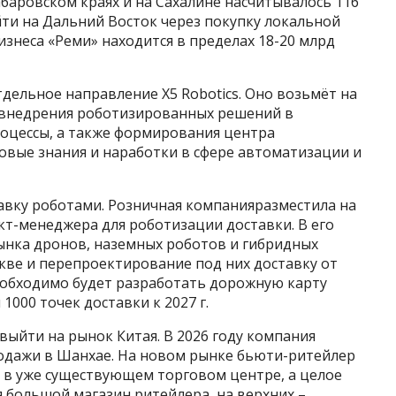
абаровском краях и на Сахалине насчитывалось 116
ти на Дальний Восток через покупку локальной
изнеса «Реми» находится в пределах 18-20 млрд
дельное направление Х5 Robotics. Оно возьмёт на
о внедрения роботизированных решений в
оцессы, а также формирования центра
овые знания и наработки в сфере автоматизации и
авку роботами. Розничная компанияразместила на
кт-менеджера для роботизации доставки. В его
рынка дронов, наземных роботов и гибридных
кве и перепроектирование под них доставку от
необходимо будет разработать дорожную карту
1000 точек доставки к 2027 г.
выйти на рынок Китая. В 2026 году компания
родажи в Шанхае. На новом рынке бьюти-ритейлер
 в уже существующем торговом центре, а целое
я большой магазин ритейлера, на верхних –