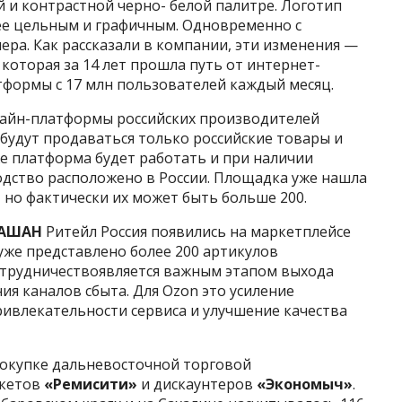
й и контрастной черно- белой палитре. Логотип
ее цельным и графичным. Одновременно с
ера. Как рассказали в компании, эти изменения —
оторая за 14 лет прошла путь от интернет-
атформы с 17 млн пользователей каждый месяц.
нлайн-платформы российских производителей
 будут продаваться только российские товары и
е платформа будет работать и при наличии
одство расположено в России. Площадка уже нашла
 но фактически их может быть больше 200.
АШАН
Ритейл Россия появились на маркетплейсе
 уже представлено более 200 артикулов
отрудничествоявляется важным этапом выхода
я каналов сбыта. Для Ozon это усиление
ивлекательности сервиса и улучшение качества
окупке дальневосточной торговой
ркетов
«Ремисити»
и дискаунтеров
«Экономыч»
.