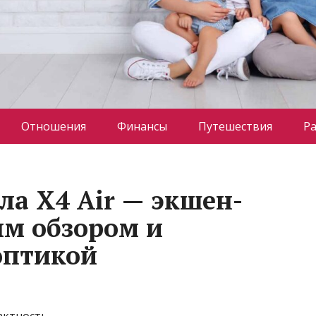
Отношения
Финансы
Путешествия
Р
ла X4 Air — экшен-
ым обзором и
оптикой