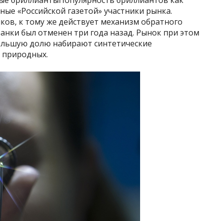
ные бриллиантыПопулярность бриллиантов как
ые «Российской газетой» участники рынка.
ков, к тому же действует механизм обратного
банки был отменен три года назад. Рынок при этом
 большую долю набирают синтетические
 природных.