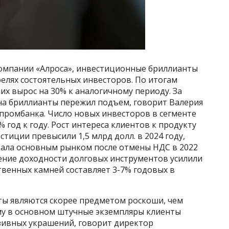
 компании «Алроса», инвестиционные бриллианты
елях состоятельных инвесторов. По итогам
них вырос на 30% к аналогичному периоду. За
на бриллианты пережил подъем, говорит Валерия
промбанка. Число новых инвесторов в сегменте
 год к году. Рост интереса клиентов к продукту
тиции превысили 1,5 млрд долл. в 2024 году,
стала основным рынком после отмены НДС в 2022
дение доходности долговых инструментов усилили
твенных камней составляет 3-7% годовых в
ты являются скорее предметом роскоши, чем
му в основном штучные экземпляры клиенты
зивных украшений, говорит директор