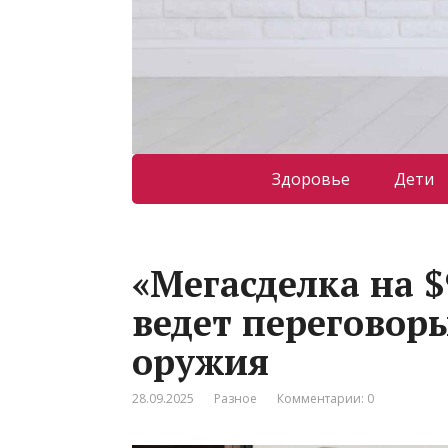
Здоровье
Дети
«Мегасделка на $
ведет переговор
оружия
28.09.2025
Разное
Комментарии: 0