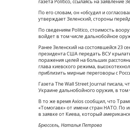
газета Politico, ссылаясь на заявление З
По его словам, он «обсудил и согласов
утверждает Зеленский, стороны перейд
По сведениям Politico, стоимость воор
войдет в том числе дальнобойное оруж
Ранее Зеленский на состоявшейся 23 с
президента США передать ВСУ крылаты
поражения целей на больших расстояния
глава киевского режима, высокотехно
приблизить мирные переговоры с Росс
Газета The Wall Street Journal писала,
Украине дальнобойного оружия, в том 
В то же время Axios сообщил, что Трам
«Томогавк» от имени стран НАТО. По 
в заявке от Киева, который американс
Брюссель, Наталья Петрова