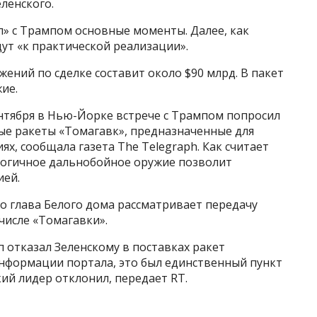
еленского.
ал» с Трампом основные моменты. Далее, как
ут «к практической реализации».
ужений по сделке составит около $90 млрд. В пакет
ие.
ентября в Нью-Йорке встрече с Трампом попросил
е ракеты «Томагавк», предназначенные для
х, сообщала газета The Telegraph. Как считает
логичное дальнобойное оружие позволит
ией.
 что глава Белого дома рассматривает передачу
числе «Томагавки».
п отказал Зеленскому в поставках ракет
информации портала, это был единственный пункт
кий лидер отклонил, передает RT.