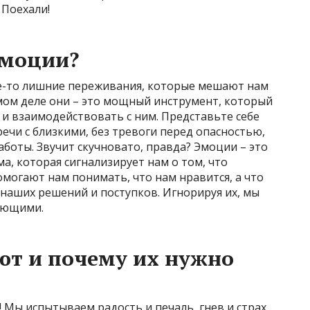
 Поехали!
эмоции?
кие-то лишние переживания, которые мешают нам
мом деле они – это мощный инструмент, который
и взаимодействовать с ним. Представьте себе
речи с близкими, без тревоги перед опасностью,
боты. Звучит скучновато, правда? Эмоции – это
а, которая сигнализирует нам о том, что
омогают нам понимать, что нам нравится, а что
ва наших решений и поступков. Игнорируя их, мы
жающими.
ют и почему их нужно
Мы испытываем радость и печаль, гнев и страх,