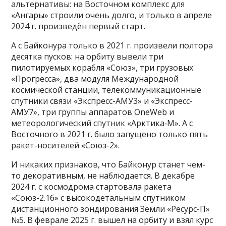
альтернативы: на Восточном комплекс для
«Ангары» строили очень долго, и только в апреле
2024 г. произведён первый старт.
А с Байконура только в 2021 г. произвели полтора
десятка пусков: на орбиту вывели три
пилотируемых корабля «Союз», три грузовых
«Прогресса», два модуля Международной
космической станции, телекоммуникационные
спутники связи «Экспресс-АМУ3» и «Экспресс-
АМУ7», три группы аппаратов OneWeb и
метеорологический спутник «Арктика‑М». А с
Восточного в 2021 г. было запущено только пять
ракет-носителей «Союз-2».
И никаких признаков, что Байконур станет чем-
то декоративным, не наблюдается. В декабре
2024 г. с космодрома стартовала ракета
«Союз-2.1б» с высокодетальным спутником
дистанционного зондирования Земли «Ресурс-П»
№5. В феврале 2025 г. вышел на орбиту и взял курс