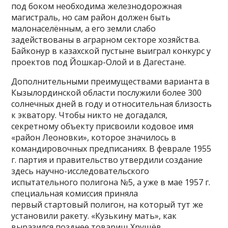
под боком необходима железнодорожная
магистраль, но сам район должен быть
малонаселённым, а его земли слабо
задействованы в аграрном секторе хозяйства.
Байконур в казахской пустыне выиграл конкурс у
проектов под Йошкар-Олой и в Дагестане.
Дополнительными преимуществами варианта в
Кызылординской области послужили более 300
солнечных дней в году и относительная близость
к экватору. Чтобы никто не догадался,
секретному объекту присвоили кодовое имя
«район Леоновки», которое значилось в
командировочных предписаниях. В феврале 1955
г. партия и правительство утвердили создание
здесь научно-исследовательского
испытательного полигона №5, а уже в мае 1957 г.
специальная комиссия приняла
первый стартовый полигон, на который тут же
установили ракету. «Кузькину мать», как
выразился позднее товарищ Хрущёв.