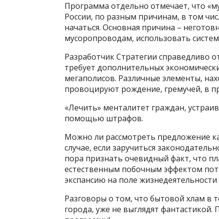
Программа отдельно отмечает, что «му
России, по разным причинам, в том чис
начаться. Основная причина – негото
мусоропроводам, использовать систему
Разработчик Стратегии справедливо от
требует дополнительных экономически
мегаполисов. Различные элементы, нахо
провоцируют рождение, гремучей, в пр
«Лечить» менталитет граждан, устраив
помощью штрафов.
Можно ли рассмотреть предложение как
случае, если заручиться законодатель
пора признать очевидный факт, что пл
естественным побочным эффектом потр
экспансию на поле жизнедеятельности 
Разговоры о том, что бытовой хлам в 
города, уже не выглядят фантастикой.