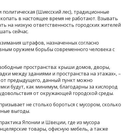
 и политическая (Шиесский лес), традиционные
акопать в настоящее время не работают. Взывать
ать на низкую ответственность городских жителей
шать сейчас.
взимания штрафов, назначенных согласно
вным оружием борьбы современного человека с
свободные пространства: крыши домов, дворы,
дки между зданиями и пространства на этажах», –
 от предыдущего, данный пункт можно
мки будут, как минимум, благодарны за кислород
 удовольствия от окружающей городской среды.
призывает не столько бороться с мусором, сколько
нные выгоды.
 практика Японии и Швеции, где из мусора
нцелярские товары, офисную мебель, а также