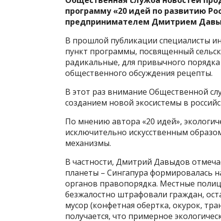
Общественная служба новостей про
программу «20 идей по развитию Ро
предпринимателем Дмитрием Дав
В прошлой публикации специалисты и
пункт программы, посвященный сельск
радикальные, для привычного порядка
общественного обсуждения рецепты.
В этот раз внимание Общественной слу
созданием новой экосистемы в российс
По мнению автора «20 идей», экологи
исключительно искусственным образом
механизмы.
В частности, Дмитрий Давыдов отмечае
планеты – Сингапура формировалась н
органов правопорядка. Местные полиц
безжалостно штрафовали граждан, ост
мусор (конфетная обертка, окурок, тра
получается, что примерное экологичес