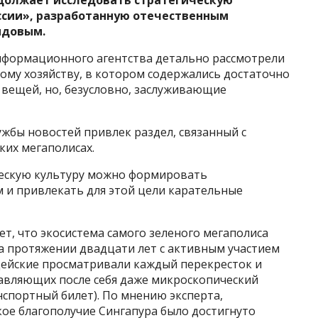
должает исследовать стратегическую
ссии», разработанную отечественным
ыдовым.
нформационного агентства детально рассмотрели
ому хозяйству, в котором содержались достаточно
 вещей, но, безусловно, заслуживающие
жбы новостей привлек раздел, связанный с
ких мегаполисах.
ческую культуру можно формировать
 и привлекать для этой цели карательные
т, что экосистема самого зеленого мегаполиса
а протяжении двадцати лет с активным участием
ейские просматривали каждый перекресток и
авляющих после себя даже микроскопический
нспортный билет). По мнению эксперта,
кое благополучие Сингапура было достигнуто