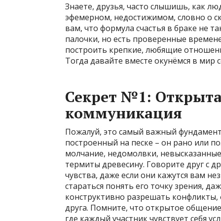
Знаете, друзья, часто слышишь, как лю
эфемерном, недостижимом, словно о ска
вам, что формула счастья в браке не т
палочки, но есть проверенные времене
построить крепкие, любящие отношени
Тогда давайте вместе окунёмся в мир 
Секрет №1: Открыта
коммуникация
Пожалуй, это самый важный фундамент 
построенный на песке – он рано или по
молчание, недомолвки, невысказанные 
термиты древесину. Говорите друг с др
чувства, даже если они кажутся вам н
стараться понять его точку зрения, да
конструктивно разрешать конфликты, ф
друга. Помните, что открытое общение 
где каждый участник чувствует себя у