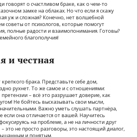
ди говорят о счастливом браке, как о чем-то
зочном замке на облаках. Но что если я скажу
акая уж и сложная? Конечно, нет волшебной
м советы от психологов, которые помогут
я, полные радости и взаимопонимания. Готовы?
семейного благополучия!
я и честная
крепкого брака. Представьте себе дом,
здно рухнет. То же самое и с отношениями:
претензии – всё это разрушает доверие, как
угом! Не бойтесь высказывать свои мысли,
езначительными. Важно уметь слушать партнёра,
же если она отличается от вашей. Научитесь
окусируясь на проблеме, а не на личности друг
– это не просто разговоры, это настоящий диалог,
слышанным и понятым.