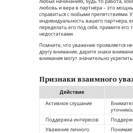
любых начинаниях, будь то работа, хо
любовь и вера в партнёра – это мощн
справиться с любыми препятствиями. У
индивидуальность вашего партнёра, ег
переделать его под себя, примите его т
недостатками.
Помните, что уважение проявляется не т
другу внимание, дарите знаки внимани
внимания могут значительно укрепить
Признаки взаимного ува
Действие
Активное слушание
Внимател
уточняющ
Поддержка интересов
Поддержи
Уважение личного
Понимает