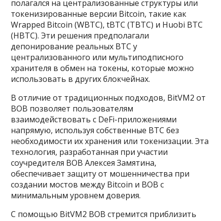
полагался на централизованные структуры или
токенизированные версии Bitcoin, такие как
Wrapped Bitcoin (WBTC), tBTC (TBTC) и Huobi BTC
(HBTC). Эти решения предполагали
депонирование реальных BTC у
централизованного или мультиподписного
хранителя в обмен на токены, которые можно
использовать в других блокчейнах.
В отличие от традиционных подходов, BitVM2 от
BOB позволяет пользователям
взаимодействовать с DeFi-приложениями
напрямую, используя собственные BTC без
необходимости их хранения или токенизации. Эта
технология, разработанная при участии
соучредителя BOB Алексея Замятина,
обеспечивает защиту от мошенничества при
создании мостов между Bitcoin и BOB с
минимальным уровнем доверия.
С помощью BitVM2 BOB стремится приблизить