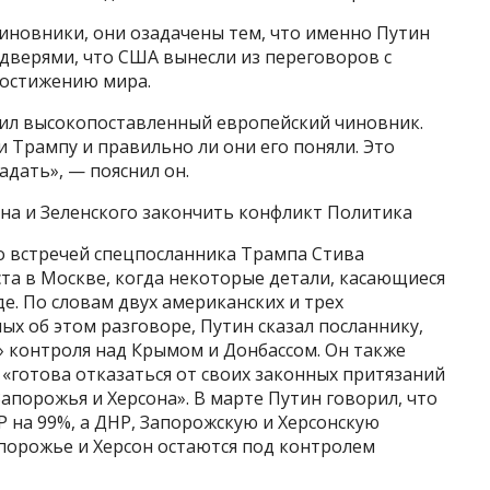
иновники, они озадачены тем, что именно Путин
верями, что США вынесли из переговоров с
 достижению мира.
щил высокопоставленный европейский чиновник.
и Трампу и правильно ли они его поняли. Это
адать», — пояснил он.
на и Зеленского закончить конфликт Политика
о встречей спецпосланника Трампа Стива
ста в Москве, когда некоторые детали, касающиеся
е. По словам двух американских и трех
х об этом разговоре, Путин сказал посланнику,
» контроля над Крымом и Донбассом. Он также
«готова отказаться от своих законных притязаний
апорожья и Херсона». В марте Путин говорил, что
 на 99%, а ДНР, Запорожскую и Херсонскую
апорожье и Херсон остаются под контролем