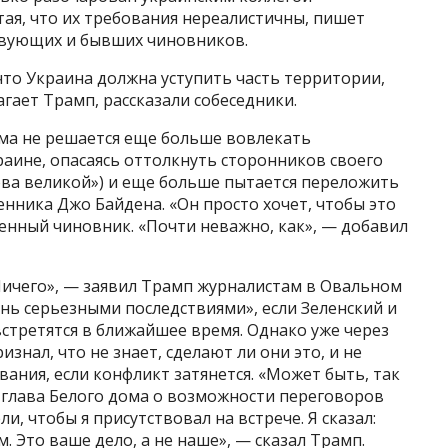
ая, что их требования нереалистичны, пишет
йствующих и бывших чиновников.
что Украина должна уступить часть территории,
гает Трамп, рассказали собеседники.
дома не решается еще больше вовлекать
аине, опасаясь оттолкнуть сторонников своего
ва великой») и еще больше пытается переложить
енника Джо Байдена. «Он просто хочет, чтобы это
енный чиновник. «Почти неважно, как», — добавил
 Ничего», — заявил Трамп журналистам в Овальном
ень серьезными последствиями», если Зеленский и
стретятся в ближайшее время. Однако уже через
знал, что не знает, сделают ли они это, и не
ания, если конфликт затянется. «Может быть, так
ал глава Белого дома о возможности переговоров
и, чтобы я присутствовал на встрече. Я сказал:
м. Это ваше дело, а не наше», — сказал Трамп.