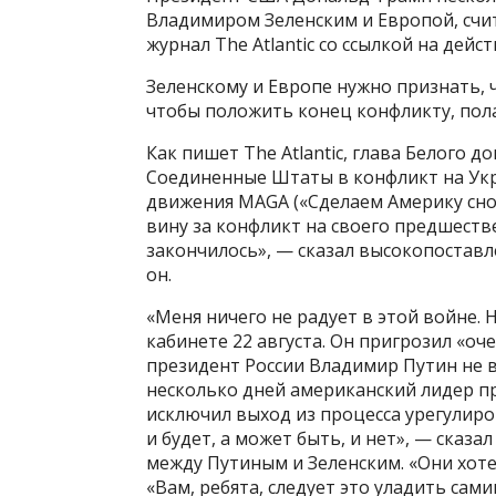
Владимиром Зеленским и Европой, счит
журнал The Atlantic со ссылкой на де
Зеленскому и Европе нужно признать, 
чтобы положить конец конфликту, пола
Как пишет The Atlantic, глава Белого 
Соединенные Штаты в конфликт на Укр
движения MAGA («Сделаем Америку сно
вину за конфликт на своего предшеств
закончилось», — сказал высокопоставл
он.
«Меня ничего не радует в этой войне.
кабинете 22 августа. Он пригрозил «оч
президент России Владимир Путин не в
несколько дней американский лидер при
исключил выход из процесса урегулиров
и будет, а может быть, и нет», — сказ
между Путиным и Зеленским. «Они хотел
«Вам, ребята, следует это уладить сами