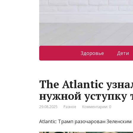
Здоровье
Дети
The Atlantic узн
нужной уступку 
29.08.2025
Разное
Комментарии: 0
Atlantic: Трамп разочарован Зеленски