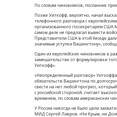
По словам чиновников, посланник при
Позже Уиткофф, вероятно, начал выска
телефонного разговора с европейским
организованного госсекретарем США Ма
самом деле не предлагал вывести войск
Представители США в этой беседе дали
значимые уступки Вашингтону», сообщ
Один из европейских чиновников в разг
замешательстве от формулировки того
Уиткофф».
«Неопределенный разговор» Уиткоффа 
обязательств Вашингтона по долгосро
свести на нет любой прогресс, которы
с российской стороной, считает высок
временем, по словам американских чи
У России никогда не было цели захват
МИД Сергей Лавров. «Ни Крым, ни Донб