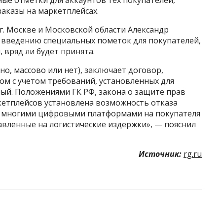
ые отметки для аккаунтов тех покупателей,
аказы на маркетплейсах.
. Москве и Московской области Александр
о введению специальных пометок для покупателей,
 вряд ли будет принята.
о, массово или нет), заключает договор,
м с учетом требований, установленных для
ый. Положениями ГК РФ, закона о защите прав
кетплейсов установлена возможность отказа
ом многими цифровыми платформами на покупателя
равленные на логистические издержки», — пояснил
Источник:
rg.ru