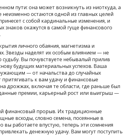
нном пути: она может возникнуть из ниоткуда, а
е неизменно остаются одной из главных целей
принесет с собой кардинальные изменения, и
х знаков окажутся в самой гуще финансового
.
крытия личного обаяния, магнетизма и
х. Звезды наделят их особым влиянием — не
ую судьбу. Вы почувствуете небывалый прилив
основу будущих материальных успехов. Ваша
кружающим — от начальства до случайных
т притягивать к вам удачу и финансовые
 на дрожжах, включая те области, где раньше был
иданные премии, карьерный рост или выигрыш —
ий финансовый прорыв. Их традиционные
щные всходы, словно семена, посеянные в
то вы работаете впустую, теперь эти сомнения
 привлекать денежную удачу. Вам могут поступить