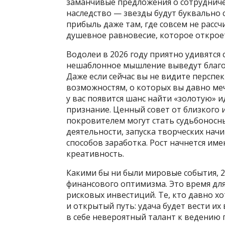
заманчивые предложения о сотрудниче
наследство — звезды будут буквально с
прибыль даже там, где совсем не расс
душевное равновесие, которое открое
Водолеи в 2026 году приятно удивятся
нешаблонное мышление выведут благо
Даже если сейчас вы не видите перспек
возможностям, о которых вы давно меч
у вас появится шанс найти «золотую» и
признание. Ценный совет от близкого 
покровителем могут стать судьбоносн
деятельности, запуска творческих нач
способов заработка. Рост начнется им
креативность.
Какими бы ни были мировые события, 
финансового оптимизма. Это время дл
рисковых инвестиций. Те, кто давно хо
и открытый путь: удача будет вести их
в себе невероятный талант к ведению 