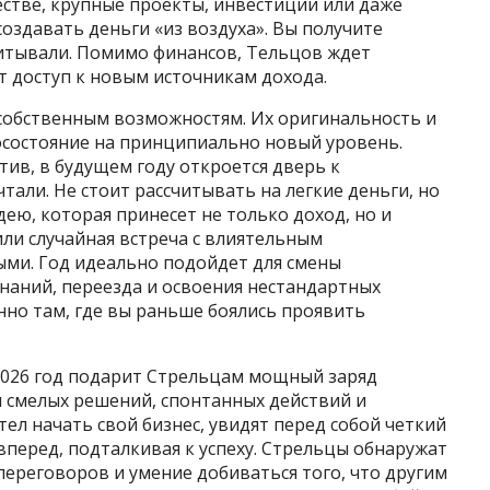
стве, крупные проекты, инвестиции или даже
оздавать деньги «из воздуха». Вы получите
читывали. Помимо финансов, Тельцов ждет
т доступ к новым источникам дохода.
 собственным возможностям. Их оригинальность и
состояние на принципиально новый уровень.
тив, в будущем году откроется дверь к
тали. Не стоит рассчитывать на легкие деньги, но
дею, которая принесет не только доход, но и
или случайная встреча с влиятельным
ыми. Год идеально подойдет для смены
инаний, переезда и освоения нестандартных
енно там, где вы раньше боялись проявить
2026 год подарит Стрельцам мощный заряд
я смелых решений, спонтанных действий и
тел начать свой бизнес, увидят перед собой четкий
 вперед, подталкивая к успеху. Стрельцы обнаружат
переговоров и умение добиваться того, что другим