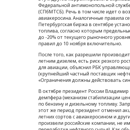
Федеральной антимонопольной службе 
(СПбМТСБ). Речь в том числе идет о в
авиакеросина. Аналогичные правила се
Петербургская биржа в сентябре устан
топлива, согласно которым предельные
до -20% от текущего рыночного уровн
правил до 10 ноября включительно.
После того, как разрешили производит
летним дизелем, есть риск резкого рос
для авиации, объяснил РБК управляющ
(крупнейший частный поставщик нефте
«Ограничения должны действовать синх
В октябре президент России Владимир
демпфера (механизм стабилизации цен
по бензину и дизельному топливу. Запре
этот же период президент отменил ак
летних сортов с авиакеросином и друг
произвели российские компании, не и
переработке нефтяного сырья). Как об