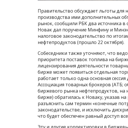
Правительство обсуждает льготы для 
производства ими дополнительных об
рынок, сообщили РБК два источника в 
Новак дал поручение Минфину и Минэ
налоговое законодательство по итога
нефтепродуктов (прошло 22 октября).
Собеседники также уточняют, что вед
приоритета поставок топлива на бирж
лицензирования деятельности товарных
бирже может появиться отдельная торг
работает только одна основная сессия 
Ассоциация товарных брокеров (АТБ; 
биржевого рынка нефтепродуктов, на н
бирже) обратилась к Новаку, указав н
разъяснить сам термин «конечные потр
законодательстве, и исключить дискр
что будет обеспечен равный доступ вс
Эту и другие корректировки в биржев