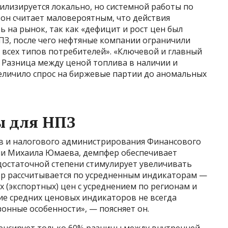
билизируется локально, но системной работы по
 он считает маловероятным, что действия
 на рынок, так как «дефицит и рост цен был
ПЗ, после чего нефтяные компании ограничили
 всех типов потребителей». «Ключевой и главный
 Разница между ценой топлива в наличии и
величило спрос на биржевые партии до аномальных
ы для НПЗ
в и налогового администрирования Финансового
ии Михаила Юмаева, демпфер обеспечивает
 достаточной степени стимулирует увеличивать
ер рассчитывается по усредненным индикаторам —
 (экспортных) цен с усреднением по регионам и
ие средних ценовых индикаторов не всегда
зонные особенности», — поясняет он.