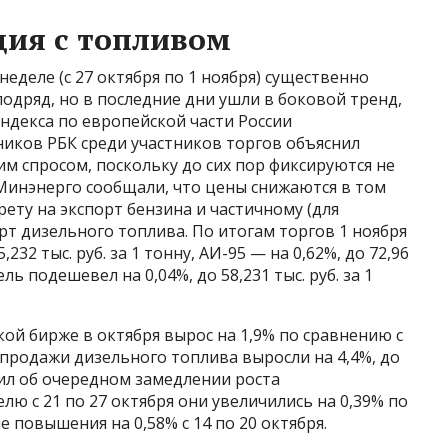
ция с топливом
еделе (с 27 октября по 1 ноября) существенно
подряд, но в последние дни ушли в боковой тренд,
ндекса по европейской части России
ников РБК среди участников торгов объяснил
 спросом, поскольку до сих пор фиксируются не
Минэнерго сообщали, что цены снижаются в том
ету на экспорт бензина и частичному (для
рт дизельного топлива. По итогам торгов 1 ноября
232 тыс. руб. за 1 тонну, АИ-95 — на 0,62%, до 72,96
ель подешевел на 0,04%, до 58,231 тыс. руб. за 1
ой бирже в октября вырос на 1,9% по сравнению с
 а продажи дизельного топлива выросли на 4,4%, до
щил об очередном замедлении роста
елю с 21 по 27 октября они увеличились на 0,39% по
 повышения на 0,58% с 14 по 20 октября.