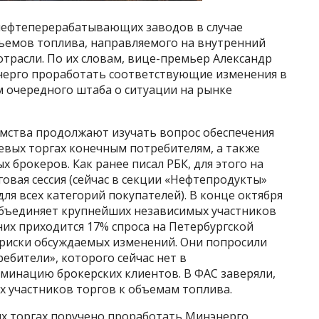
нефтеперерабатывающих заводов в случае
ъемов топлива, направляемого на внутренний
отрасли. По их словам, вице-премьер Александр
нерго проработать соответствующие изменения в
м очередного штаба о ситуации на рынке
омства продолжают изучать вопрос обеспечения
евых торгах конечным потребителям, а также
 брокеров. Как ранее писал РБК, для этого на
овая сессия (сейчас в секции «Нефтепродукты»
для всех категорий покупателей). В конце октября
объединяет крупнейших независимых участников
их приходится 17% спроса на Петербургской
а риски обсуждаемых изменений. Они попросили
ебители», которого сейчас нет в
иминацию брокерских клиентов. В ФАС заверяли,
ех участников торгов к объемам топлива.
ых торгах поручено проработать Минэнерго,