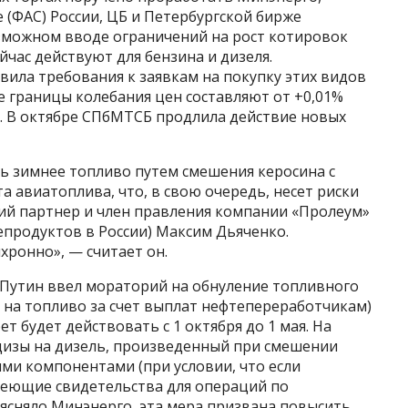
(ФАС) России, ЦБ и Петербургской бирже
озможном вводе ограничений на рост котировок
йчас действуют для бензина и дизеля.
овила требования к заявкам на покупку этих видов
 границы колебания цен составляют от +0,01%
я. В октябре СПбМТСБ продлила действие новых
ь зимнее топливо путем смешения керосина с
та авиатоплива, что, в свою очередь, несет риски
ий партнер и член правления компании «Пролеум»
продуктов в России) Максим Дьяченко.
ронно», — считает он.
 Путин ввел мораторий на обнуление топливного
 на топливо за счет выплат нефтепереработчикам)
т будет действовать с 1 октября до 1 мая. На
цизы на дизель, произведенный при смешении
ими компонентами (при условии, что если
меющие свидетельства для операций по
ъясняло Минэнерго, эта мера призвана повысить