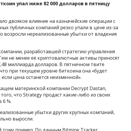
иткоин
упал ниже 82 000 долларов в пятницу
ло двоякое влияние на казначейские операции с
ных публичных компаний резко упали в цене из-за
ко возросли нереализованные убытки от владения
, компании, разработавшей стратегию управления
Тем не менее её криптовалютные активы приносят
,48 миллиарда долларов. В пятничном твите
что при текущем уровне биткоина она «будет
 если цена останется неизменной».
жащем материнской компании Decrypt Dastan,
ого, что Strategy продаст какие-либо из своих
 6 %.
реализованные убытки других крупных компаний,
льно выросли.
й тому пример. По данным Bitmine Tracker,