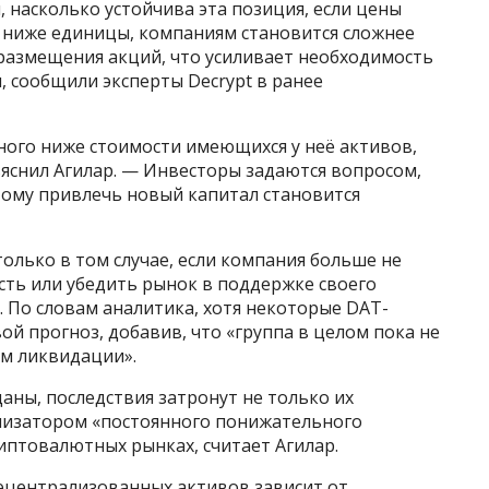
, насколько устойчива эта позиция, если цены
 ниже единицы, компаниям становится сложнее
размещения акций, что усиливает необходимость
, сообщили эксперты Decrypt в ранее
ного ниже стоимости имеющихся у неё активов,
яснил Агилар. — Инвесторы задаются вопросом,
тому привлечь новый капитал становится
лько в том случае, если компания больше не
ть или убедить рынок в поддержке своего
. По словам аналитика, хотя некоторые DAT-
вой прогноз, добавив, что «группа в целом пока не
ом ликвидации».
аны, последствия затронут не только их
ализатором «постоянного понижательного
риптовалютных рынках, считает Агилар.
ецентрализованных активов зависит от