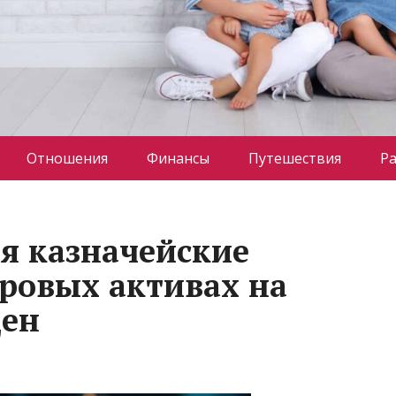
Отношения
Финансы
Путешествия
Р
бя казначейские
ровых активах на
цен