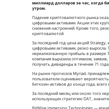
миллиард долларов за час, когда
б
утром.
Падение криптовалютного рынка оказа
цифровыми активами. Акции этих круп
снижения настроений. Кроме того, рез
криптовалютой.
За последний год цена акций Strategy
цифровыми активами, резко выросла. 
нереализованную прибыль в размере 7
компания выразила оптимизм, заявив, 
получать дивиденды в течение 71 года,
На рынке прогнозов Myriad, принадле
пользователи оценивают вероятность т
биткоин-активов до конца года, всего в
За последний месяц или около того не
использующих стратегию DAT, значите
BitMine Immersion Technologies — ярки