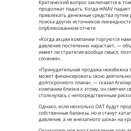
Критический вопрос заключается в том
продолжат падать. Когда mNAV падает
привлекать денежные средства путем 
поиска других источников ликвидности
опубликованном отчете.
«Когда акции компании торгуются нам
давление постепенно нарастает, — объ
имеет ли стратегия вообще смысл, поэ
сложнее».
«Принудительная продажа неизбежна то
может финансировать свою деятельнос
долгосрочного плана», — сказал Агилар
компании близки к этому, он смягчил с
столкнулась с непосредственным риск
Однако, если несколько DAT будут прод
собственные балансы, но и станут кат
давления, а не внезапного шока» на к
Окончательное восстановление этих д