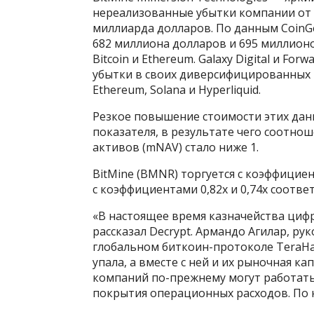
нереализованные убытки компании от 
миллиарда долларов. По данным CoinGe
682 миллиона долларов и 695 миллион
Bitcoin и Ethereum. Galaxy Digital и Fo
убытки в своих диверсифицированных 
Ethereum, Solana и Hyperliquid.
Резкое повышение стоимости этих дан
показателя, в результате чего соотно
активов (mNAV) стало ниже 1.
BitMine (BMNR) торгуется с коэффициент
с коэффициентами 0,82x и 0,74x соотве
«В настоящее время казначейства циф
рассказал Decrypt. Армандо Агилар, р
глобальном биткоин-протоколе TeraHas
упала, а вместе с ней и их рыночная к
компаний по-прежнему могут работать,
покрытия операционных расходов. По к