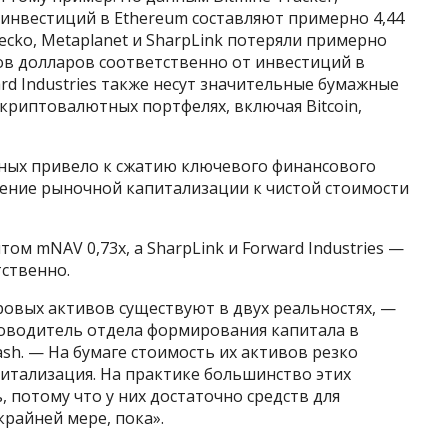
инвестиций в Ethereum составляют примерно 4,44
cko, Metaplanet и SharpLink потеряли примерно
ов долларов соответственно от инвестиций в
rward Industries также несут значительные бумажные
криптовалютных портфелях, включая Bitcoin,
ных привело к сжатию ключевого финансового
шение рыночной капитализации к чистой стоимости
ом mNAV 0,73x, а SharpLink и Forward Industries —
тственно.
ровых активов существуют в двух реальностях, —
уководитель отдела формирования капитала в
h. — На бумаге стоимость их активов резко
апитализация. На практике большинство этих
 потому что у них достаточно средств для
райней мере, пока».