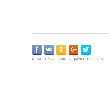
Метки:
Владимир
,
Дональд Трамп
,
Нью-Йорк
,
ООН